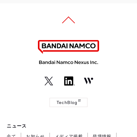
（外
（外
（外
部
部
部
TechBlog
サ
サ
サ
（外
イ
イ
イ
部
ト
ト
ト
サ
ニュース
が
が
が
イ
開
開
開
ト
全て
お知らせ
メディア掲載
登壇情報