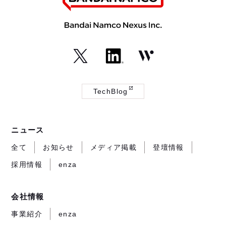
（外
（外
（外
部
部
部
TechBlog
サ
サ
サ
（外
イ
イ
イ
部
ト
ト
ト
サ
ニュース
が
が
が
イ
開
開
開
ト
全て
お知らせ
メディア掲載
登壇情報
き
き
き
が
採用情報
enza
ま
ま
ま
開
す）
す）
す）
き
ま
会社情報
す）
事業紹介
enza