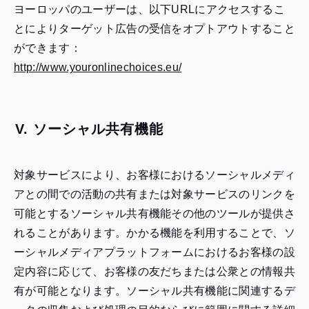
部
サ
ヨーロッパのユーザーは、以下URLにアクセスするこ
サ
イ
とによりターゲット広告の受信をオプトアウトすること
イ
ト
ができます：
ト
（外
が
http://www.youronlinechoices.eu/
が
部
開
開
サ
き
き
イ
ま
V. ソーシャル共有機能
ま
ト
す）
す）
が
対象サービスにより、お客様におけるソーシャルメディ
開
アとの間での活動の共有または対象サービスのリンクを
き
可能とするソーシャル共有機能その他のツールが提供さ
ま
れることがあります。かかる機能を利用することで、ソ
す）
ーシャルメディアプラットフォームにおけるお客様の設
定内容に応じて、お客様の友だちまたは公衆との情報共
有が可能となります。ソーシャル共有機能に関連するデ