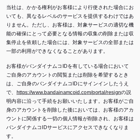
当社は、かかる権利がお客様により行使された場合にお
いても、異なるレベルのサービスを提供するわけではあ
りません。ただし、お客様は、対象サービスの適切な機
能の確保にとって必要となる情報の収集の削除または収
集停止を依頼した場合には、対象サービスの全部または
一部の利用ができなくなることがあります。
お客様がバンダイナムコIDを有している場合において
ご自身のアカウントの閲覧または削除を希望するとき
は、ご自身のバンダイナムコIDにサインインしたうえ
（外
で、
https://www.bandainamcoid.com/portal/resign
の説
部
明内容に沿って手続をお願いいたします。お客様がご自
サ
身のアカウントを削除した後においては、お客様のアカ
イ
ウントに関係する一切の個人情報が削除され、お客様は
ト
バンダイナムコIDサービスにアクセスできなくなりま
が
す。