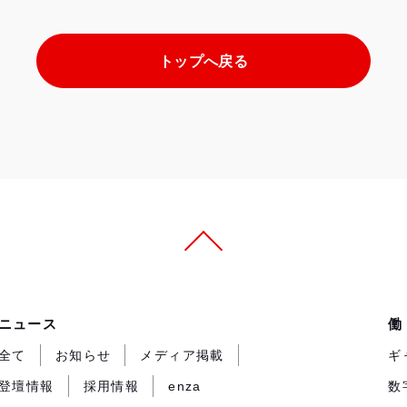
サ
イ
ト
トップへ戻る
が
開
き
ま
す）
ニュース
働
全て
お知らせ
メディア掲載
ギ
登壇情報
採用情報
enza
数