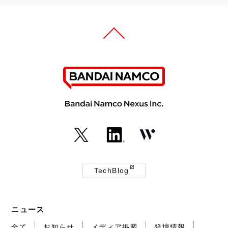
（外
（外
（外
部
部
部
TechBlog
サ
サ
サ
（外
イ
イ
イ
部
ト
ト
ト
サ
ニュース
が
が
が
イ
開
開
開
ト
全て
お知らせ
メディア掲載
登壇情報