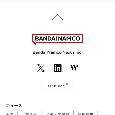
（外
（外
（外
部
部
部
TechBlog
サ
サ
サ
（外
イ
イ
イ
部
ト
ト
ト
サ
ニュース
が
が
が
イ
開
開
開
ト
全て
お知らせ
メディア掲載
登壇情報