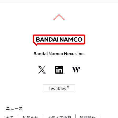
（外
（外
（外
部
部
部
TechBlog
サ
サ
サ
（外
イ
イ
イ
部
ト
ト
ト
サ
ニュース
が
が
が
イ
開
開
開
ト
全て
お知らせ
メディア掲載
登壇情報