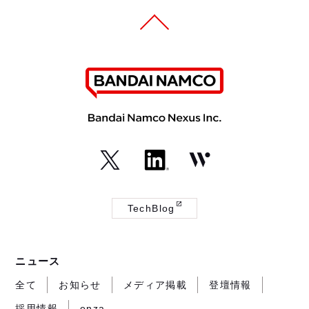
（外
（外
（外
部
部
部
TechBlog
サ
サ
サ
（外
イ
イ
イ
部
ト
ト
ト
サ
ニュース
が
が
が
イ
開
開
開
ト
全て
お知らせ
メディア掲載
登壇情報
き
き
き
が
採用情報
enza