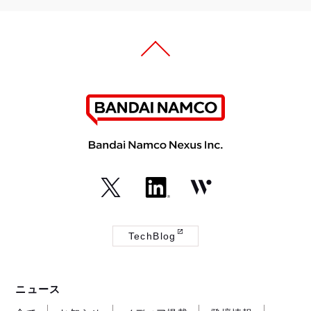
（外
（外
（外
部
部
部
TechBlog
サ
サ
サ
（外
イ
イ
イ
部
ト
ト
ト
サ
ニュース
が
が
が
イ
開
開
開
ト