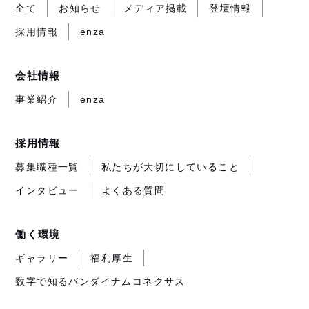
開
開
開
ト
全て
お知らせ
メディア掲載
登壇情報
き
き
き
が
採用情報
enza
ま
ま
ま
開
す）
す）
す）
き
ま
会社情報
す）
事業紹介
enza
採用情報
募集職種一覧
私たちが大切にしていること
インタビュー
よくある質問
働く環境
ギャラリー
福利厚生
数字で知るバンダイナムコネクサス