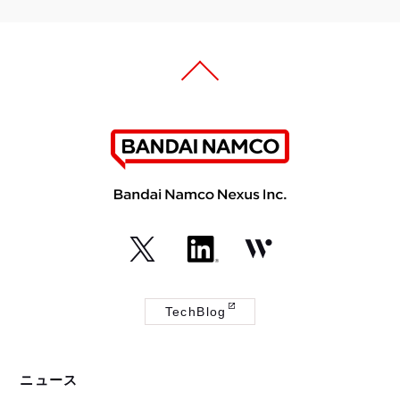
（外
（外
（外
部
部
部
TechBlog
サ
サ
サ
（外
イ
イ
イ
部
ト
ト
ト
サ
ニュース
が
が
が
イ