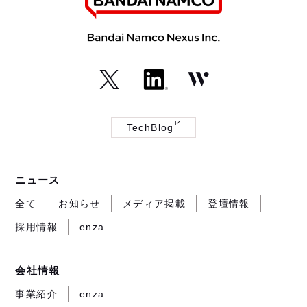
（外
（外
（外
部
部
部
TechBlog
サ
サ
サ
（外
イ
イ
イ
部
ト
ト
ト
サ
ニュース
が
が
が
イ
開
開
開
ト
全て
お知らせ
メディア掲載
登壇情報
き
き
き
が
採用情報
enza
ま
ま
ま
開
す）
す）
す）
き
ま
会社情報
す）
事業紹介
enza