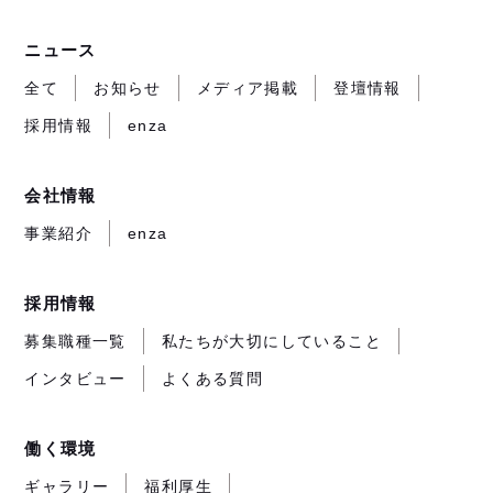
部
ト
ト
ト
サ
ニュース
が
が
が
イ
開
開
開
ト
全て
お知らせ
メディア掲載
登壇情報
き
き
き
が
採用情報
enza
ま
ま
ま
開
す）
す）
す）
き
ま
会社情報
す）
事業紹介
enza
採用情報
募集職種一覧
私たちが大切にしていること
インタビュー
よくある質問
働く環境
ギャラリー
福利厚生