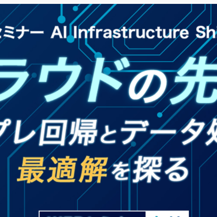
サ
イ
ト
が
開
き
ま
す）