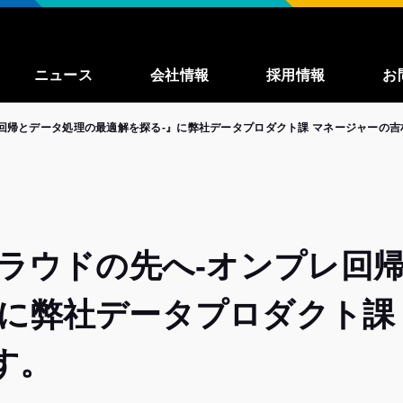
ニュース
会社情報
採用情報
お
レ回帰とデータ処理の最適解を探る‐』に弊社データプロダクト課 マネージャーの
事業紹介
募集職種一覧
enza
私たちが大切に
していること
働く環境
クラウドの先へ‐オンプレ回
インタビュー
』に弊社データプロダクト課
よくある質問
す。
TechBlog
（外
部