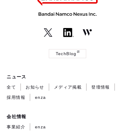
（外
（外
（外
部
部
部
TechBlog
サ
サ
サ
（外
イ
イ
イ
部
ト
ト
ト
サ
ニュース
が
が
が
イ
開
開
開
ト
全て
お知らせ
メディア掲載
登壇情報
き
き
き
が
採用情報
enza
ま
ま
ま
開
す）
す）
す）
き
ま
会社情報
す）
事業紹介
enza