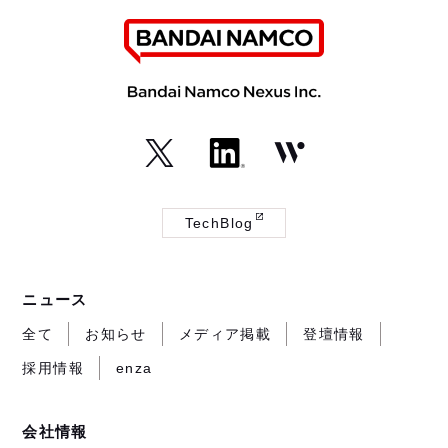
（外
（外
（外
部
部
部
TechBlog
サ
サ
サ
（外
イ
イ
イ
部
ト
ト
ト
サ
ニュース
が
が
が
イ
開
開
開
ト
全て
お知らせ
メディア掲載
登壇情報
き
き
き
が
採用情報
enza
ま
ま
ま
開
す）
す）
す）
き
ま
会社情報