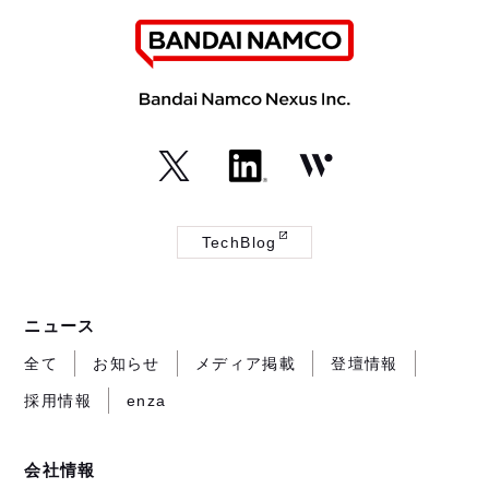
（外
（外
（外
部
部
部
TechBlog
サ
サ
サ
（外
イ
イ
イ
部
ト
ト
ト
サ
ニュース
が
が
が
イ
開
開
開
ト
全て
お知らせ
メディア掲載
登壇情報
き
き
き
が
採用情報
enza
ま
ま
ま
開
す）
す）
す）
き
ま
会社情報