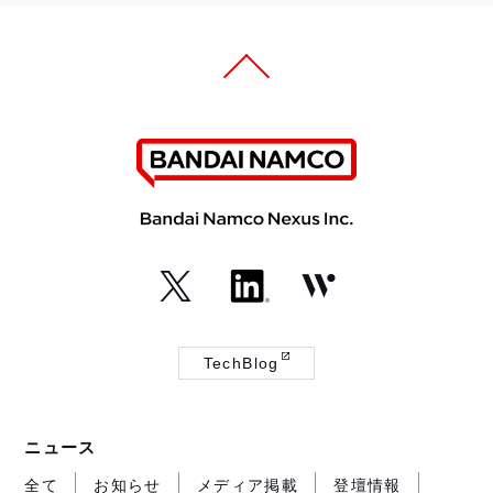
（外
（外
（外
部
部
部
TechBlog
サ
サ
サ
（外
イ
イ
イ
部
ト
ト
ト
サ
ニュース
が
が
が
イ
開
開
開
ト
全て
お知らせ
メディア掲載
登壇情報