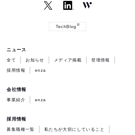
（外
（外
（外
部
部
部
TechBlog
サ
サ
サ
（外
イ
イ
イ
部
ト
ト
ト
サ
ニュース
が
が
が
イ
開
開
開
ト
全て
お知らせ
メディア掲載
登壇情報
き
き
き
が
採用情報
enza
ま
ま
ま
開
す）
す）
す）
き
ま
会社情報
す）
事業紹介
enza
採用情報
募集職種一覧
私たちが大切にしていること