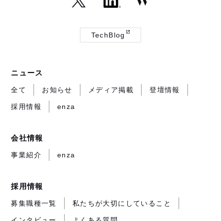
（外
（外
（外
部
部
部
TechBlog
サ
サ
サ
（外
イ
イ
イ
部
ト
ト
ト
サ
ニュース
が
が
が
イ
開
開
開
ト
全て
お知らせ
メディア掲載
登壇情報
き
き
き
が
採用情報
enza
ま
ま
ま
開
す）
す）
す）
き
ま
会社情報
す）
事業紹介
enza
採用情報
募集職種一覧
私たちが大切にしていること
インタビュー
よくある質問