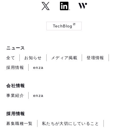
（外
（外
（外
部
部
部
TechBlog
サ
サ
サ
（外
イ
イ
イ
部
ト
ト
ト
サ
ニュース
が
が
が
イ
開
開
開
ト
全て
お知らせ
メディア掲載
登壇情報
き
き
き
が
採用情報
enza
ま
ま
ま
開
す）
す）
す）
き
ま
会社情報
す）
事業紹介
enza
採用情報
募集職種一覧
私たちが大切にしていること