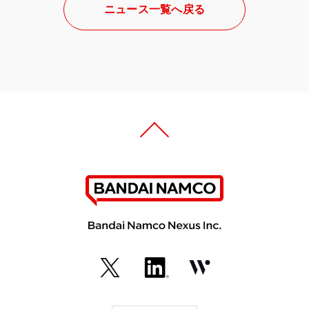
ニュース一覧へ戻る
（外
（外
（外
部
部
部