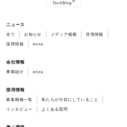
TechBlog
サ
サ
サ
（外
イ
イ
イ
部
ト
ト
ト
サ
ニュース
が
が
が
イ
開
開
開
ト
全て
お知らせ
メディア掲載
登壇情報
き
き
き
が
採用情報
enza
ま
ま
ま
開
す）
す）
す）
き
ま
会社情報
す）
事業紹介
enza
採用情報
募集職種一覧
私たちが大切にしていること
インタビュー
よくある質問