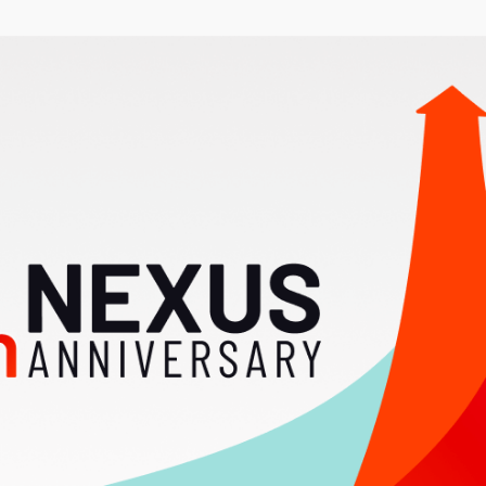
サ
イ
ト
が
開
き
ま
す）