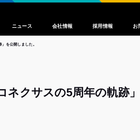
ニュース
会社情報
採用情報
お
跡」を公開しました。
事業紹介
募集職種一覧
enza
私たちが大切に
していること
働く環境
コネクサスの5周年の軌跡
インタビュー
よくある質問
TechBlog
（外
部