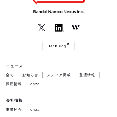
（外
（外
（外
部
部
部
TechBlog
サ
サ
サ
（外
イ
イ
イ
部
ト
ト
ト
サ
ニュース
が
が
が
イ
開
開
開
ト
全て
お知らせ
メディア掲載
登壇情報
き
き
き
が
採用情報
enza
ま
ま
ま
開
す）
す）
す）
き
ま
会社情報
す）
事業紹介
enza