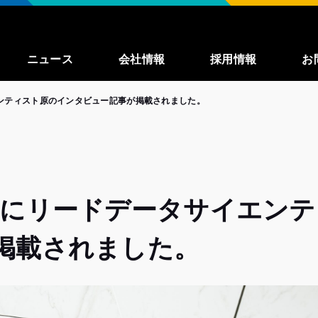
ニュース
会社情報
採用情報
お
サイエンティスト原のインタビュー記事が掲載されました。
事業紹介
募集職種一覧
enza
私たちが大切に
していること
働く環境
net」にリードデータサイエ
インタビュー
掲載されました。
よくある質問
TechBlog
（外
部