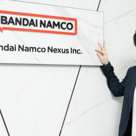
サ
イ
ト
が
開
き
ま
す）