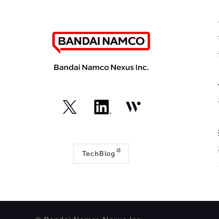
（外
（外
（外
部
部
部
サ
サ
サ
TechBlog
イ
イ
イ
（外
ト
ト
ト
部
が
が
が
サ
開
開
開
イ
き
き
き
ト
ま
ま
ま
が