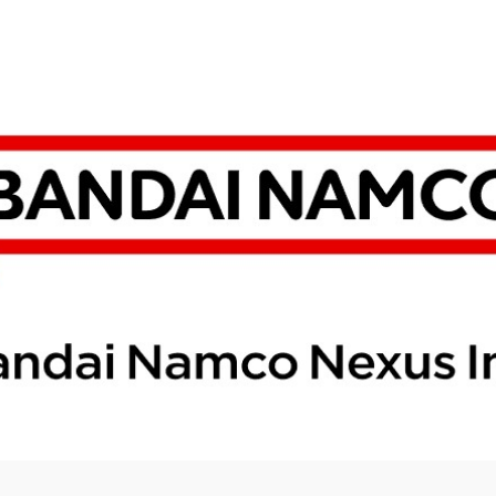
サ
イ
ト
が
開
き
ま
す）