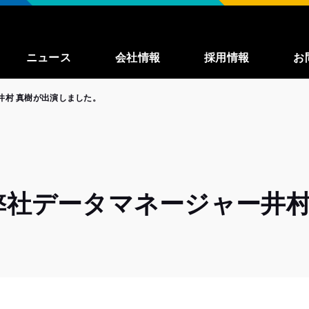
ニュース
会社情報
採用情報
お
井村 真樹が出演しました。
事業紹介
募集職種一覧
enza
私たちが大切に
していること
働く環境
に弊社データマネージャー井村
インタビュー
よくある質問
TechBlog
（外
部