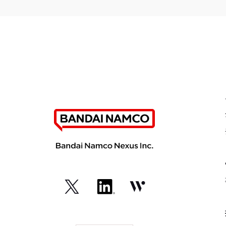
（外
（外
（外
部
部
部
サ
サ
サ