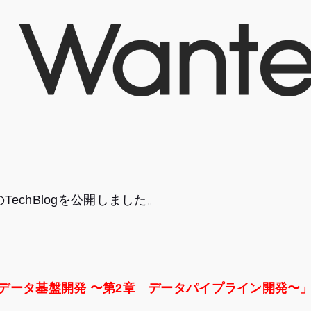
サ
イ
ト
が
開
き
ま
す）
echBlogを公開しました。
のデータ基盤開発 〜第2章 データパイプライン開発〜