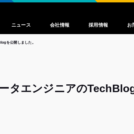
ニュース
会社情報
採用情報
お
Blogを公開しました。
事業紹介
募集職種一覧
enza
私たちが大切に
していること
働く環境
ータエンジニアのTechBl
インタビュー
よくある質問
TechBlog
（外
部