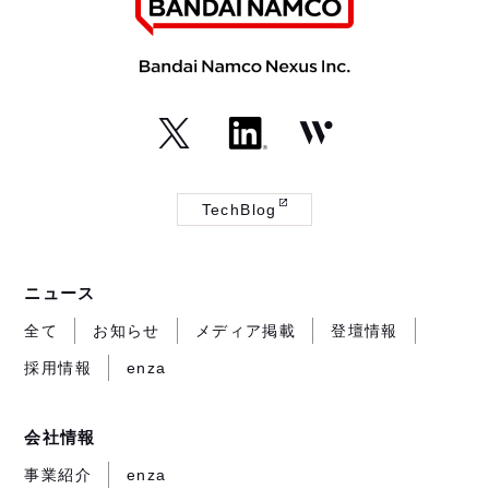
（外
（外
（外
部
部
部
TechBlog
サ
サ
サ
（外
イ
イ
イ
部
ト
ト
ト
サ
ニュース
が
が
が
イ
開
開
開
ト
全て
お知らせ
メディア掲載
登壇情報
き
き
き
が
採用情報
enza
ま
ま
ま
開
す）
す）
す）
き
ま
会社情報
す）
事業紹介
enza