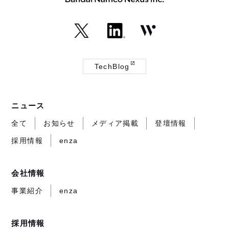
（外
（外
（外
部
部
部
TechBlog
サ
サ
サ
（外
イ
イ
イ
部
ト
ト
ト
サ
ニュース
が
が
が
イ
開
開
開
ト
全て
お知らせ
メディア掲載
登壇情報
き
き
き
が
採用情報
enza
ま
ま
ま
開
す）
す）
す）
き
ま
会社情報
す）
事業紹介
enza
採用情報