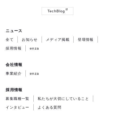
部
部
部
TechBlog
サ
サ
サ
（外
イ
イ
イ
部
ト
ト
ト
サ
ニュース
が
が
が
イ
開
開
開
ト
全て
お知らせ
メディア掲載
登壇情報
き
き
き
が
採用情報
enza
ま
ま
ま
開
す）
す）
す）
き
ま
会社情報
す）
事業紹介
enza
採用情報
募集職種一覧
私たちが大切にしていること
インタビュー
よくある質問