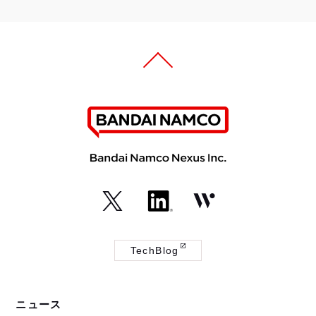
（外
（外
（外
部
部
部
TechBlog
サ
サ
サ
（外
イ
イ
イ
部
ト
ト
ト
サ
ニュース
が
が
が
イ