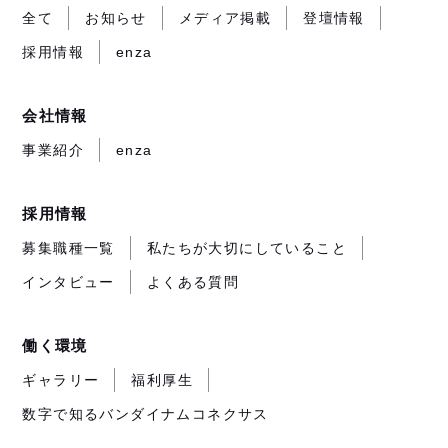
開
開
開
ト
全て
お知らせ
メディア掲載
登壇情報
き
き
き
が
採用情報
enza
ま
ま
ま
開
す）
す）
す）
き
ま
会社情報
す）
事業紹介
enza
採用情報
募集職種一覧
私たちが大切にしていること
インタビュー
よくある質問
働く環境
ギャラリー
福利厚生
数字で知るバンダイナムコネクサス