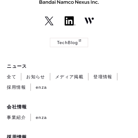
（外
（外
（外
部
部
部
TechBlog
サ
サ
サ
（外
イ
イ
イ
部
ト
ト
ト
サ
ニュース
が
が
が
イ
開
開
開
ト
全て
お知らせ
メディア掲載
登壇情報
き
き
き
が
採用情報
enza
ま
ま
ま
開
す）
す）
す）
き
ま
会社情報
す）
事業紹介
enza
採用情報