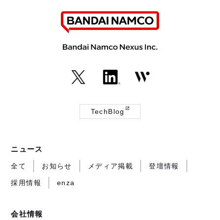
（外
（外
（外
部
部
部
TechBlog
サ
サ
サ
（外
イ
イ
イ
部
ト
ト
ト
サ
ニュース
が
が
が
イ
開
開
開
ト
全て
お知らせ
メディア掲載
登壇情報
き
き
き
が
採用情報
enza
ま
ま
ま
開
す）
す）
す）
き
ま
会社情報