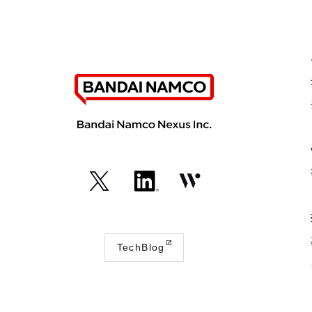
（外
（外
（外
部
部
部
サ
サ
サ
TechBlog
イ
イ
イ
（外
ト
ト
ト
部
が
が
が
サ
開
開
開
イ