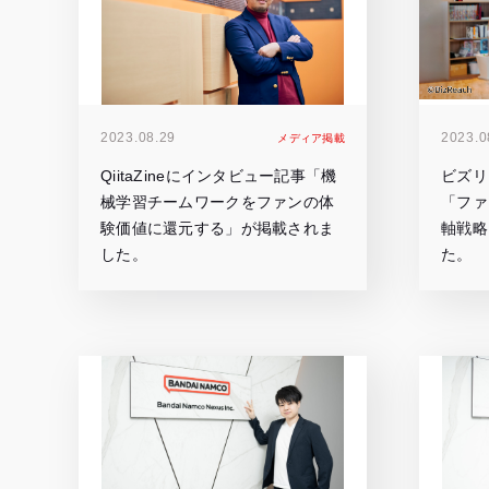
2023.08.29
2023.0
メディア掲載
QiitaZineにインタビュー記事「機
ビズリ
械学習チームワークをファンの体
「ファ
験価値に還元する」が掲載されま
軸戦略
した。
た。