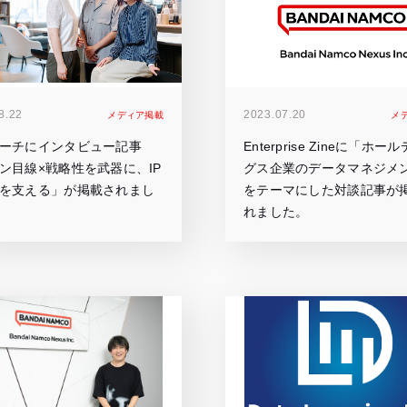
サ
イ
ト
が
開
8.22
2023.07.20
メディア掲載
メ
き
ま
ーチにインタビュー記事
Enterprise Zineに「ホー
す）
ン目線×戦略性を武器に、IP
グス企業のデータマネジメ
を支える」が掲載されまし
をテーマにした対談記事が
れました。