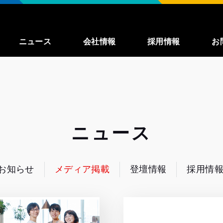
ニュース
会社情報
採用情報
お
事業紹介
募集職種一覧
enza
私たちが大切に
していること
ニュース
働く環境
インタビュー
お知らせ
メディア掲載
登壇情報
採用情
よくある質問
TechBlog
（外
部