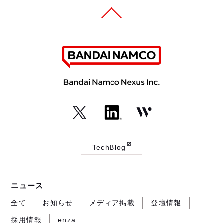
（外
（外
（外
部
部
部
TechBlog
サ
サ
サ
（外
イ
イ
イ
部
ト
ト
ト
サ
ニュース
が
が
が
イ
開
開
開
ト
全て
お知らせ
メディア掲載
登壇情報
き
き
き
が
採用情報
enza
ま
ま
ま