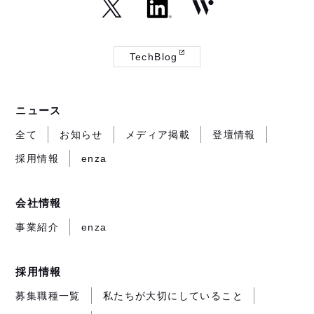
（外
（外
（外
部
部
部
TechBlog
サ
サ
サ
（外
イ
イ
イ
部
ト
ト
ト
サ
ニュース
が
が
が
イ
開
開
開
ト
全て
お知らせ
メディア掲載
登壇情報
き
き
き
が
採用情報
enza
ま
ま
ま
開
す）
す）
す）
き
ま
会社情報
す）
事業紹介
enza
採用情報
募集職種一覧
私たちが大切にしていること