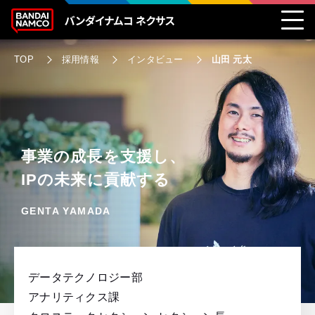
TOP
採用情報
インタビュー
山田 元太
事業の成長を支援し、
IPの未来に貢献する
GENTA YAMADA
データテクノロジー部
アナリティクス課