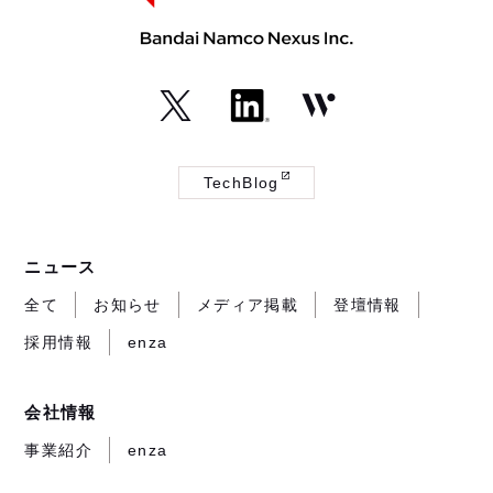
（外
（外
（外
部
部
部
TechBlog
サ
サ
サ
（外
イ
イ
イ
部
ト
ト
ト
サ
ニュース
が
が
が
イ
開
開
開
ト
全て
お知らせ
メディア掲載
登壇情報
き
き
き
が
採用情報
enza
ま
ま
ま
開
す）
す）
す）
き
ま
会社情報
す）
事業紹介
enza